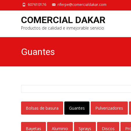
607610176
riferpe@comercialdakar.com
COMERCIAL DAKAR
Productos de calidad e inmejorable servicio
Guantes
Bolsas de basura
Guantes
Pulverizadores
Bayetas
Aluminio
Sprays
Discos
Pr