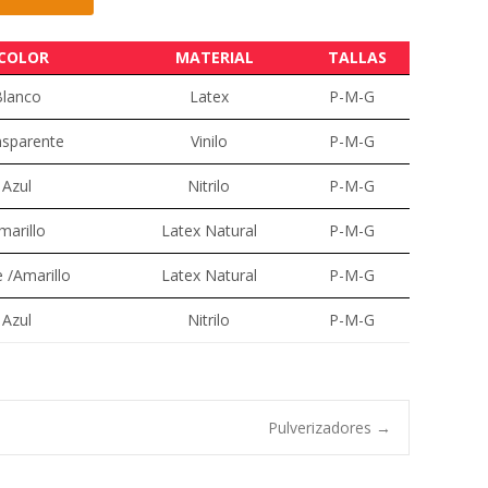
COLOR
MATERIAL
TALLAS
Blanco
Latex
P-M-G
nsparente
Vinilo
P-M-G
Azul
Nitrilo
P-M-G
marillo
Latex Natural
P-M-G
 /Amarillo
Latex Natural
P-M-G
Azul
Nitrilo
P-M-G
Pulverizadores
→