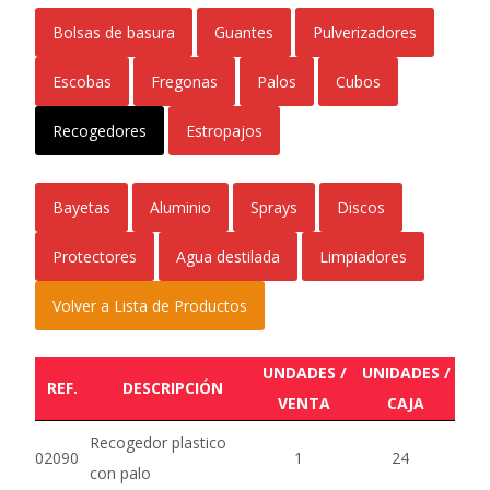
Bolsas de basura
Guantes
Pulverizadores
Escobas
Fregonas
Palos
Cubos
Recogedores
Estropajos
Bayetas
Aluminio
Sprays
Discos
Protectores
Agua destilada
Limpiadores
Volver a Lista de Productos
UNDADES /
UNIDADES /
REF.
DESCRIPCIÓN
VENTA
CAJA
Recogedor plastico
02090
1
24
con palo