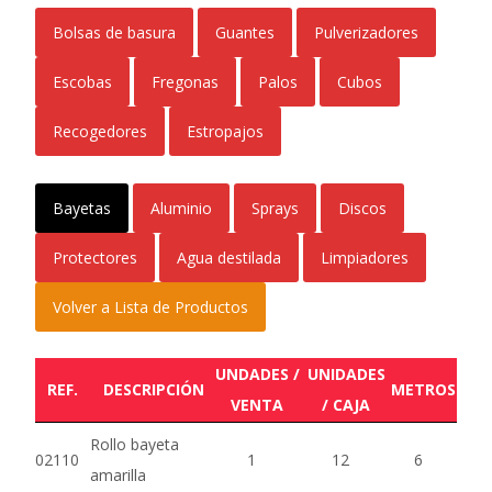
Bolsas de basura
Guantes
Pulverizadores
Escobas
Fregonas
Palos
Cubos
Recogedores
Estropajos
Bayetas
Aluminio
Sprays
Discos
Protectores
Agua destilada
Limpiadores
Volver a Lista de Productos
UNDADES /
UNIDADES
REF.
DESCRIPCIÓN
METROS
VENTA
/ CAJA
Rollo bayeta
02110
1
12
6
amarilla