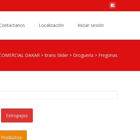
Buscar
Contactanos
Localización
Iniciar sesión
por:
COMERCIAL DAKAR
>
itrans Slider
>
Droguería
>
Fregonas
Estropajos
e Productos