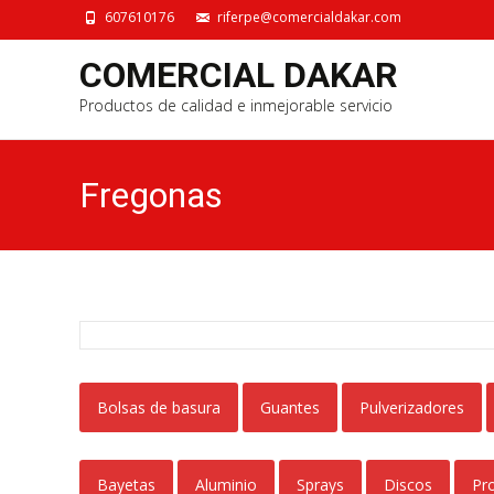
607610176
riferpe@comercialdakar.com
COMERCIAL DAKAR
Productos de calidad e inmejorable servicio
Fregonas
Bolsas de basura
Guantes
Pulverizadores
Bayetas
Aluminio
Sprays
Discos
Pr