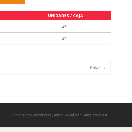
UNIDADES / CAJA
24
24
Palos
→
Funciona con WordPress
, tema
i-excel
por TemplatesNext.