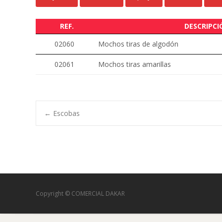
REF.
DESCRIPCI
02060
Mochos tiras de algodón
02061
Mochos tiras amarillas
Navegación
←
Escobas
de
entradas
Copyright © COMERCIAL DAKAR