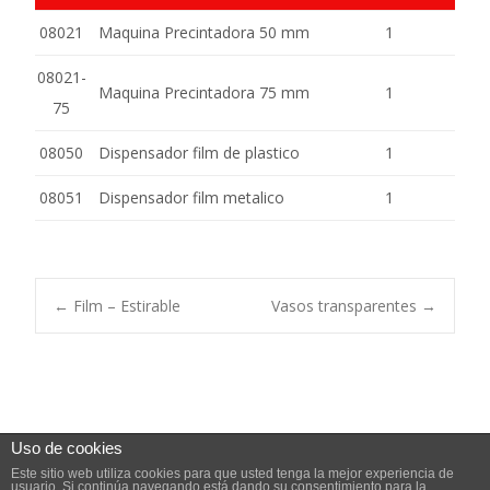
08021
Maquina Precintadora 50 mm
1
08021-
Maquina Precintadora 75 mm
1
75
08050
Dispensador film de plastico
1
08051
Dispensador film metalico
1
Navegación
←
Film – Estirable
Vasos transparentes
→
de
entradas
Uso de cookies
Este sitio web utiliza cookies para que usted tenga la mejor experiencia de
Copyright © COMERCIAL DAKAR
usuario. Si continúa navegando está dando su consentimiento para la