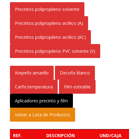
Precintos polipropileno solvente
Precintos polipropileno acrilico (A)
Precintos polipropileno acrilico (AC)
Precintos polipropileno PVC solvente (V)
Krepefix amarillo
Decofix blanco
Carfix temperatura
Film estirable
Aplicadores precinto y film
Volver a Lista de Productos
REF.
DESCRIPCIÓN
UND/CAJA