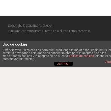
entradas
Copyright © COMERCIAL DAKAR
Funciona con WordPress
, tema
i-excel
por TemplatesNext.
Uso de cookies
Este sitio web utiliza cookies para que usted tenga la mejor experiencia de usuar
continúa navegando está dando su consentimiento para la aceptación de las
mencionadas cookies y la aceptación de nuestra
política de cookies
, pinche el 
para mayor información.
plug
ACEPTAR