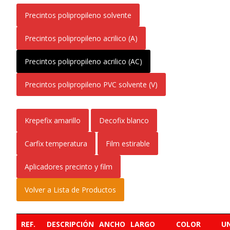
Precintos polipropileno solvente
Precintos polipropileno acrilico (A)
Precintos polipropileno acrilico (AC)
Precintos polipropileno PVC solvente (V)
Krepefix amarillo
Decofix blanco
Carfix temperatura
Film estirable
Aplicadores precinto y film
Volver a Lista de Productos
REF.
DESCRIPCIÓN
ANCHO
LARGO
COLOR
U