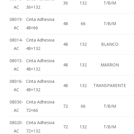
36
132
T/B/M
AC
36×132
08019-
Cinta Adhesiva
48
66
T/B/M
AC
48×66
08014-
Cinta Adhesiva
48
132
BLANCO
AC
48×132
08015-
Cinta Adhesiva
48
132
MARRON
AC
48×132
08016-
Cinta Adhesiva
48
132
TRANSPARENTE
AC
48×132
08030-
Cinta Adhesiva
72
66
T/B/M
AC
72×66
08020-
Cinta Adhesiva
72
132
T/B/M
AC
72×132