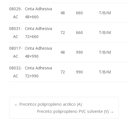
08029-
Cinta Adhesiva
48
660
T/B/M
AC
48×660
08031-
Cinta Adhesiva
72
660
T/B/M
AC
72×660
08017-
Cinta Adhesiva
48
990
T/B/M
AC
48×990
08032-
Cinta Adhesiva
72
990
T/B/M
AC
72×990
Navegación
←
Precintos polipropileno acrilico (A)
Precinto polipropileno PVC solvente (V)
→
de