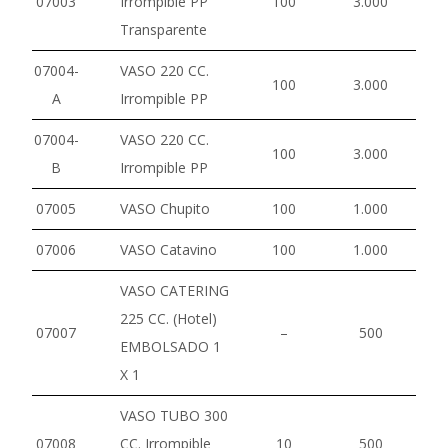
07003
Irrompible PP
100
3.000
Transparente
07004-
VASO 220 CC.
100
3.000
A
Irrompible PP
07004-
VASO 220 CC.
100
3.000
B
Irrompible PP
07005
VASO Chupito
100
1.000
07006
VASO Catavino
100
1.000
VASO CATERING
225 CC. (Hotel)
07007
–
500
EMBOLSADO 1
X 1
VASO TUBO 300
07008
CC. Irrompible
10
500