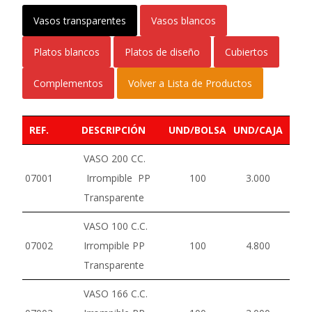
Vasos transparentes
Vasos blancos
Platos blancos
Platos de diseño
Cubiertos
Complementos
Volver a Lista de Productos
REF.
DESCRIPCIÓN
UND/BOLSA
UND/CAJA
VASO 200 CC.
07001
Irrompible PP
100
3.000
Transparente
VASO 100 C.C.
07002
Irrompible PP
100
4.800
Transparente
VASO 166 C.C.