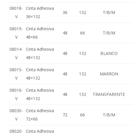
08018-
Cinta Adhesiva
36
132
T/B/M
V
36×132
08019-
Cinta Adhesiva
48
66
T/B/M
V
48×66
08014-
Cinta Adhesiva
48
132
BLANCO
V
48×132
08015-
Cinta Adhesiva
48
132
MARRON
V
48×132
08016-
Cinta Adhesiva
48
132
TRANSPARENTE
V
48×132
08030-
Cinta Adhesiva
72
66
T/B/M
V
72×66
08020-
Cinta Adhesiva