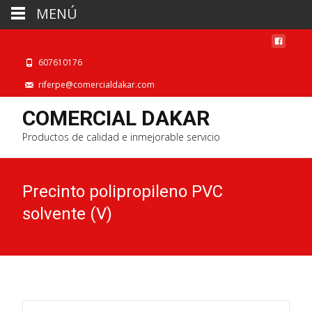
MENÚ
607610176
riferpe@comercialdakar.com
COMERCIAL DAKAR
Productos de calidad e inmejorable servicio
Precinto polipropileno PVC
solvente (V)