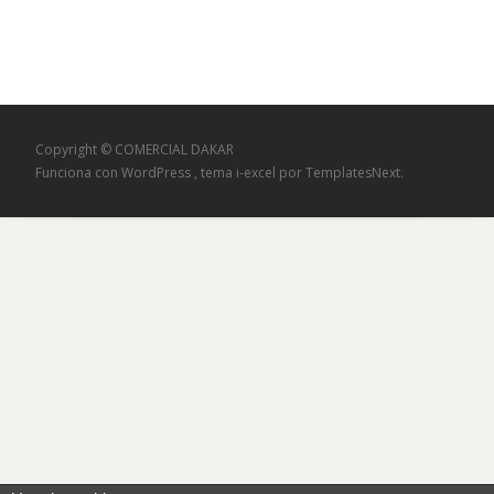
de
entradas
Copyright © COMERCIAL DAKAR
Funciona con WordPress
, tema
i-excel
por TemplatesNext.