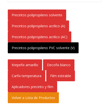
Precintos polipropileno solvente
Precintos polipropileno acrilico (A)
Precintos polipropileno acrilico (AC)
Precintos polipropileno PVC solvente (V)
Krepefix amarillo
Decofix blanco
Carfix temperatura
Film estirable
Aplicadores precinto y film
Volver a Lista de Productos