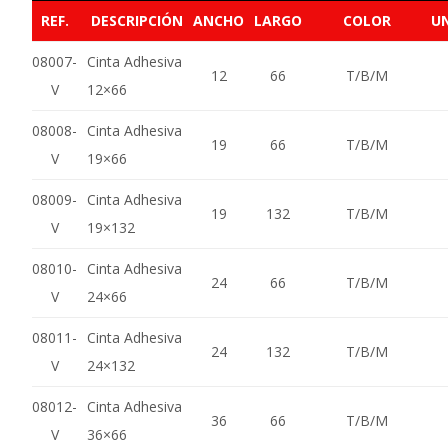
REF.
DESCRIPCIÓN
ANCHO
LARGO
COLOR
U
08007-
Cinta Adhesiva
12
66
T/B/M
V
12×66
08008-
Cinta Adhesiva
19
66
T/B/M
V
19×66
08009-
Cinta Adhesiva
19
132
T/B/M
V
19×132
08010-
Cinta Adhesiva
24
66
T/B/M
V
24×66
08011-
Cinta Adhesiva
24
132
T/B/M
V
24×132
08012-
Cinta Adhesiva
36
66
T/B/M
V
36×66