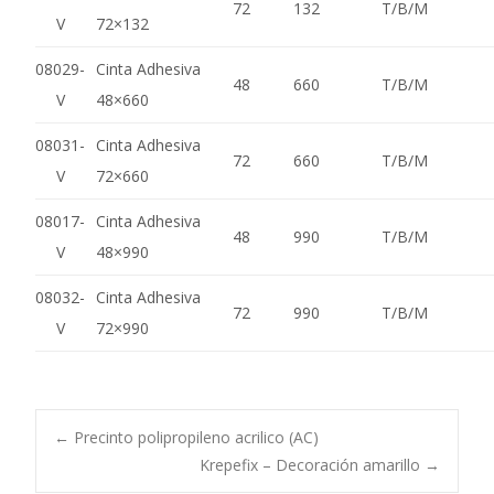
72
132
T/B/M
V
72×132
08029-
Cinta Adhesiva
48
660
T/B/M
V
48×660
08031-
Cinta Adhesiva
72
660
T/B/M
V
72×660
08017-
Cinta Adhesiva
48
990
T/B/M
V
48×990
08032-
Cinta Adhesiva
72
990
T/B/M
V
72×990
Navegación
←
Precinto polipropileno acrilico (AC)
Krepefix – Decoración amarillo
→