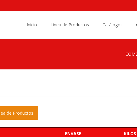
Saltar
al
Inicio
Linea de Productos
Catálogos
contenido
COME
ínea de Productos
ENVASE
KILOS