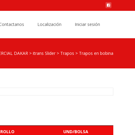
Buscar
Contactanos
Localización
Iniciar sesión
por:
RCIAL DAKAR
>
itrans Slider
>
Trapos
>
Trapos en bobina
 ROLLO
UND/BOLSA