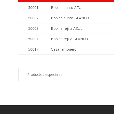
50001
Bobina punto AZUL
50002
Bobina punto BLANCO
50003
Bobina rejilla AZUL
50004
Bobina rejilla BLANCO
50017
Gasa Jamonero
Navegación
←
Productos especiales
de
entradas