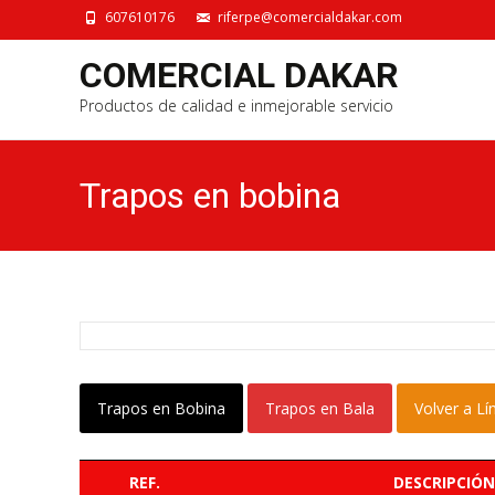
607610176
riferpe@comercialdakar.com
COMERCIAL DAKAR
Productos de calidad e inmejorable servicio
Trapos en bobina
Trapos en Bobina
Trapos en Bala
Volver a L
REF.
DESCRIPCIÓN