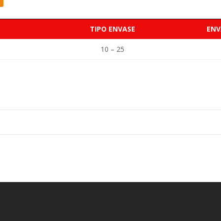
TIPO ENVASE
ENV
10 – 25