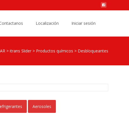
Buscar
Contactanos
Localización
Iniciar sesión
por:
KAR
>
itrans Slider
>
Productos químicos
>
Desbloqueantes
efrigerantes
Aerosoles