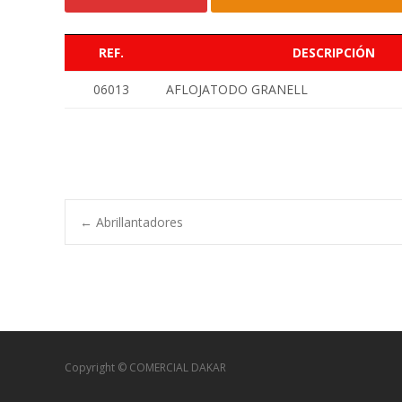
REF.
DESCRIPCIÓN
06013
AFLOJATODO GRANELL
Navegación
←
Abrillantadores
de
entradas
Copyright © COMERCIAL DAKAR