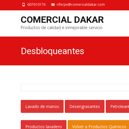
607610176
riferpe@comercialdakar.com
COMERCIAL DAKAR
Productos de calidad e inmejorable servicio
Desbloqueantes
Lavado de manos
Desengrasantes
Petrolean
Productos lavadero
Volver a Productos Químicos