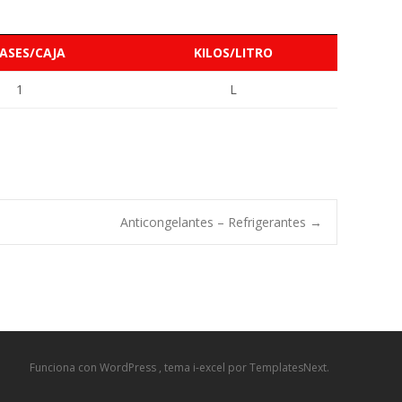
ASES/CAJA
KILOS/LITRO
1
L
Anticongelantes – Refrigerantes
→
Funciona con WordPress
, tema
i-excel
por TemplatesNext.