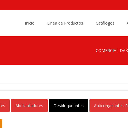
Saltar
al
Inicio
Linea de Productos
Catálogos
contenido
COMERCIAL DA
tes
Abrillantadores
Desbloqueantes
Anticongelantes-R