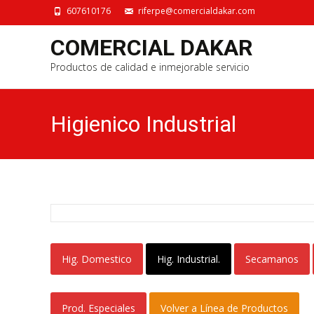
607610176
riferpe@comercialdakar.com
COMERCIAL DAKAR
Productos de calidad e inmejorable servicio
Higienico Industrial
Hig. Domestico
Hig. Industrial.
Secamanos
Prod. Especiales
Volver a Línea de Productos