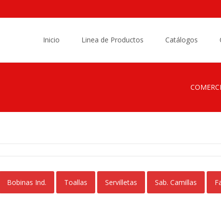
Saltar
al
Inicio
Linea de Productos
Catálogos
contenido
COMERCI
Bobinas Ind.
Toallas
Servilletas
Sab. Camillas
Fa