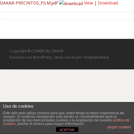
DAKAR-PRECINTOS_FILM.pdf
View
|
Download
Copyright © COMERCIAL DAKAR
Funciona con WordPress
, tema
i-excel
por TemplatesNext.
Uso de cookies
Este sitio web utiliza cookies para que usted tenga la mejor experiencia de
usuario. Si continúa navegando está dando su consentimiento para la
aceptación de las mencionadas cookies y la aceptación de nuestra
política de
cookies
, pinche el enlace para mayor información.
plugin cookies
ACEPTAR